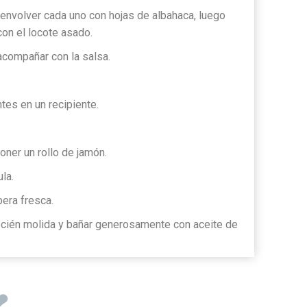
y envolver cada uno con hojas de albahaca, luego
con el locote asado.
 acompañar con la salsa.
tes en un recipiente.
oner un rollo de jamón.
ula.
pera fresca.
ecién molida y bañar generosamente con aceite de
❤