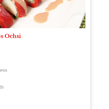
os Ochsi
eros.
SI.