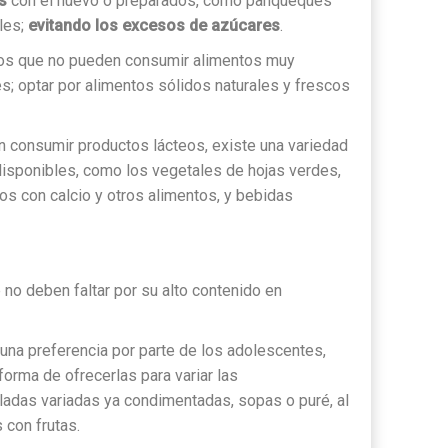
s
con el huevo o preparados, como panqueques
les;
evitando los excesos de azúcares
.
os que no pueden consumir alimentos muy
s; optar por alimentos sólidos naturales y frescos
n consumir productos lácteos, existe una variedad
disponibles, como los vegetales de hojas verdes,
dos con calcio y otros alimentos, y bebidas
 no deben faltar por su alto contenido en
una preferencia por parte de los adolescentes,
orma de ofrecerlas para variar las
adas variadas ya condimentadas, sopas o puré, al
 con frutas.