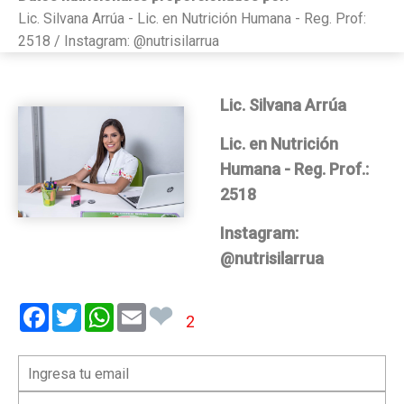
Lic. Silvana Arrúa - Lic. en Nutrición Humana - Reg. Prof:
2518 / Instagram: @nutrisilarrua
Lic. Silvana Arrúa
Lic. en Nutrición
Humana - Reg. Prof.:
2518
Instagram:
@nutrisilarrua
❤
Facebook
Twitter
WhatsApp
Email
2